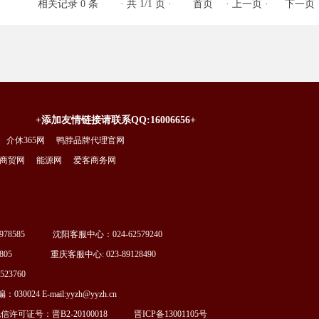
相关记录 0 条
· 共 1/1 页 ·
首页
·
上一页
·
下一页
+添加友情链接请联系QQ:16006656+
介休365网
鸭脖品牌代理官网
商贸网
能源网
爱客商务网
78585 沈阳客服中心：024-62579240
805 重庆客服中心: 023-89128490
3760
4 E-mail:yyzh@yyzh.cn
可证号：晋B2-20100018
晋ICP备13001105号