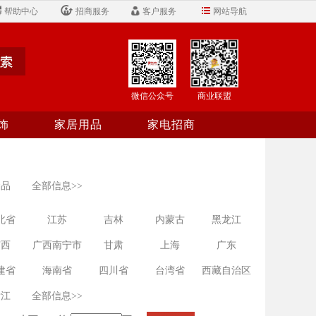
帮助中心
招商服务
客户服务
网站导航
微信公众号
商业联盟
饰
家居用品
家电招商
食品
全部信息>>
北省
江苏
吉林
内蒙古
黑龙江
广西
广西南宁市
甘肃
上海
广东
建省
海南省
四川省
台湾省
西藏自治区
浙江
全部信息>>