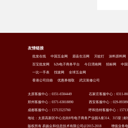
友情链接
批发在线
中国五金网
眉县生活网
灭蚊灯
涂料原料网
百宝批发网
b2b电子商务平台
今日渭南网
招标网
中国
一比一手表
找玻网
全球五金网
香港公司目錄
优惠券领取
武汉装修公司
太原客服中心：0351-6584449 石家庄客服中心：0311-869
郑州客服中心：0371-63818890 西安客服中心：029-89389
成都客服中心：15713523760 呼和浩特客服中心：1571352
地址：太原高新区中心北街8号电子商务产业园A座314、315室 | 邮编：03002
版权所有 易扬众和信息技术有限公司@2015-2018
增值业务电信许