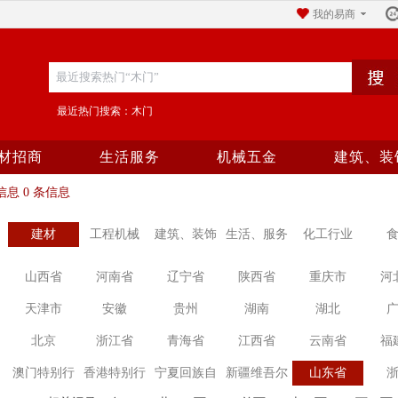
我的易商
最近热门搜索：木门
材招商
生活服务
机械五金
建筑、装
息 0 条信息
建材
工程机械
建筑、装饰
生活、服务
化工行业
山西省
河南省
辽宁省
陕西省
重庆市
河
天津市
安徽
贵州
湖南
湖北
北京
浙江省
青海省
江西省
云南省
福
澳门特别行
香港特别行
宁夏回族自
新疆维吾尔
山东省