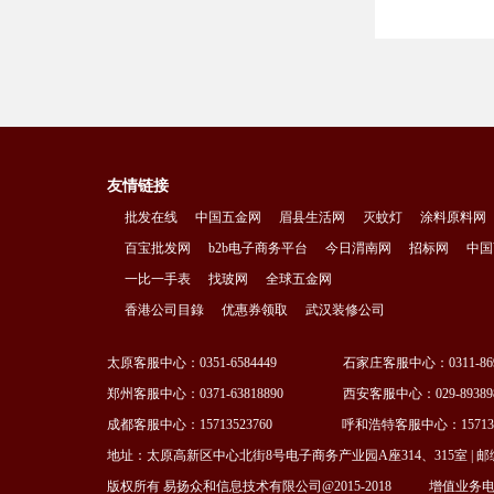
友情链接
批发在线
中国五金网
眉县生活网
灭蚊灯
涂料原料网
百宝批发网
b2b电子商务平台
今日渭南网
招标网
中国
一比一手表
找玻网
全球五金网
香港公司目錄
优惠券领取
武汉装修公司
太原客服中心：0351-6584449 石家庄客服中心：0311-869
郑州客服中心：0371-63818890 西安客服中心：029-89389
成都客服中心：15713523760 呼和浩特客服中心：1571352
地址：太原高新区中心北街8号电子商务产业园A座314、315室 | 邮编：03002
版权所有 易扬众和信息技术有限公司@2015-2018
增值业务电信许