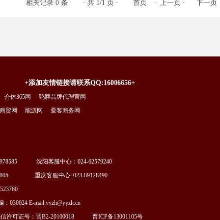
相关记录 0 条
· 共 1/1 页 ·
首页
·
上一页
·
下一页
+添加友情链接请联系QQ:16006656+
介休365网
鸭脖品牌代理官网
商贸网
能源网
爱客商务网
78585 沈阳客服中心：024-62579240
805 重庆客服中心: 023-89128490
3760
4 E-mail:yyzh@yyzh.cn
可证号：晋B2-20100018
晋ICP备13001105号