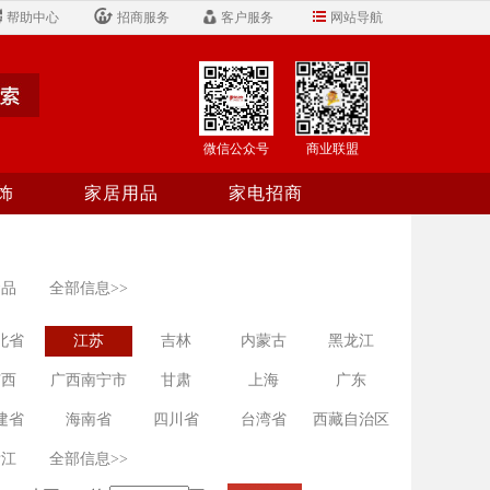
帮助中心
招商服务
客户服务
网站导航
微信公众号
商业联盟
饰
家居用品
家电招商
食品
全部信息>>
北省
江苏
吉林
内蒙古
黑龙江
广西
广西南宁市
甘肃
上海
广东
建省
海南省
四川省
台湾省
西藏自治区
浙江
全部信息>>