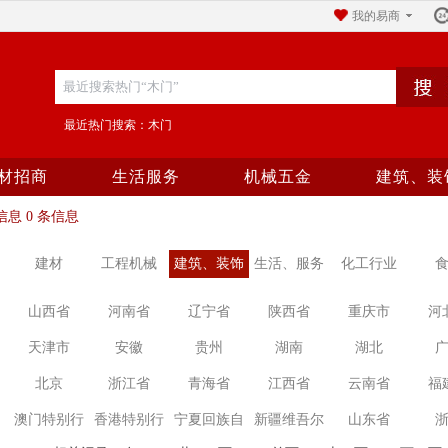
我的易商
最近热门搜索：木门
材招商
生活服务
机械五金
建筑、装
息 0 条信息
建材
工程机械
建筑、装饰
生活、服务
化工行业
山西省
河南省
辽宁省
陕西省
重庆市
河
天津市
安徽
贵州
湖南
湖北
北京
浙江省
青海省
江西省
云南省
福
澳门特别行
香港特别行
宁夏回族自
新疆维吾尔
山东省