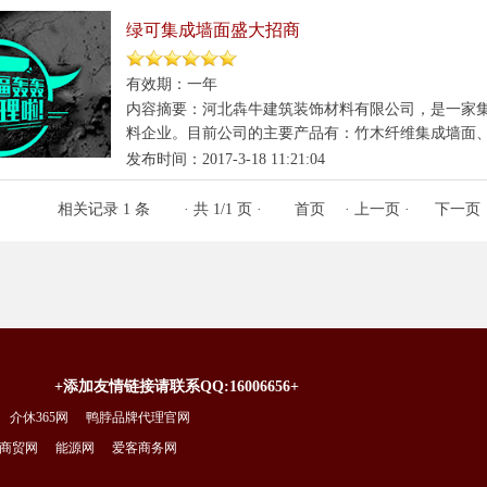
绿可集成墙面盛大招商
有效期：一年
内容摘要：河北犇牛建筑装饰材料有限公司，是一家
料企业。目前公司的主要产品有：竹木纤维集成墙面、大
发布时间：2017-3-18 11:21:04
相关记录 1 条
· 共 1/1 页 ·
首页
·
上一页
·
下一页
+添加友情链接请联系QQ:16006656+
介休365网
鸭脖品牌代理官网
商贸网
能源网
爱客商务网