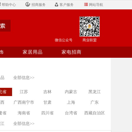
帮助中心
招商服务
客户服务
网站导航
微信公众号
商业联盟
饰
家居用品
家电招商
食品
全部信息>>
北省
江苏
吉林
内蒙古
黑龙江
广西
广西南宁市
甘肃
上海
广东
建省
海南省
四川省
台湾省
西藏自治区
浙江
全部信息>>