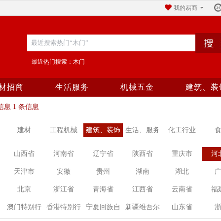
我的易商
最近热门搜索：木门
材招商
生活服务
机械五金
建筑、装
息 1 条信息
建材
工程机械
建筑、装饰
生活、服务
化工行业
山西省
河南省
辽宁省
陕西省
重庆市
河
天津市
安徽
贵州
湖南
湖北
北京
浙江省
青海省
江西省
云南省
福
澳门特别行
香港特别行
宁夏回族自
新疆维吾尔
山东省