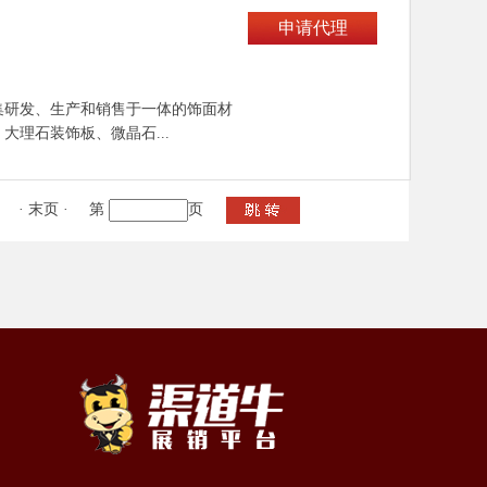
申请代理
集研发、生产和销售于一体的饰面材
理石装饰板、微晶石...
·
末页
·
第
页