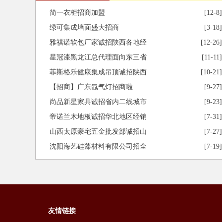
简一衣柜招商加盟
[12-8]
绿可集成墙面盛大招商
[3-18]
雅祺诺软包厂家诚招陕西各地经
[12-26]
星冠漆黑龙江总代理面向东三省
[11-11]
菲斯格乐健康集成吊顶诚招陕西
[10-21]
【招商】广东氙气灯招商啦
[9-27]
尚品新星家具诚招省内二线城市
[9-23]
帝诺兰木地板诚招华北地区经销
[7-31]
山西太原豪宅五金批发部诚招山
[7-27]
沈阳海艺硅藻材料有限公司招全
[7-19]
友情链接