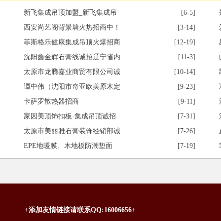
新飞集成吊顶加盟_新飞集成吊
[6-5]
西安尚艺阁背景墙火热招商中！
[3-14]
菲斯格乐健康集成吊顶火爆招商
[12-19]
沈阳鑫金辉石膏线诚招辽宁省内
[11-3]
太原市龙腾嘉业商贸有限公司诚
[10-14]
谭中伟（沈阳市奇亚欧美原木定
[9-23]
卡萨罗散热器招商
[9-11]
家因美顶饰扣板·集成吊顶诚招
[7-31]
太原市美丽雅石膏装饰经销部诚
[7-26]
EPE地暖膜、木地板防潮垫面
[7-19]
+添加友情链接请联系QQ:16006656+