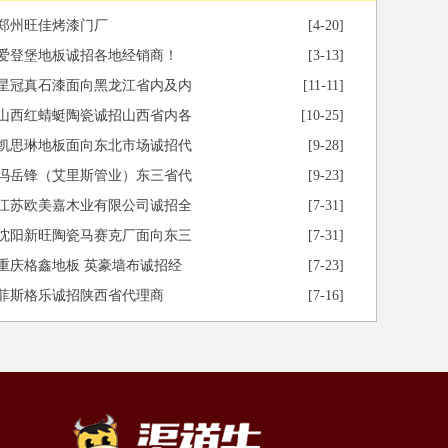
郑州旺佳烤漆门厂
[4-20]
爱登堡地板诚招各地经销商！
[3-13]
星冠真石漆面向黑龙江省内及内
[11-11]
山西红蜻蜓陶瓷诚招山西省内各
[10-25]
凯思琳地板面向东北市场诚招代
[9-28]
冯岳锋（艾里斯管业）东三省代
[9-23]
江苏欧美嘉木业有限公司诚招全
[7-31]
沈阳新旺陶瓷马赛克厂面向东三
[7-31]
重庆格鑫地板 英豪墙布诚招经
[7-23]
菲斯格乐诚招陕西省代理商
[7-16]