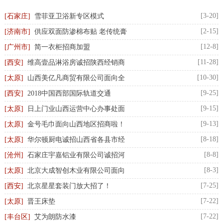
[3-20]
[石家庄]
雪菲亚卫浴新专区模式
[2-15]
[济南市]
供应双面防渗棉布贴 老传统膏
[12-8]
[广州市]
简一衣柜招商加盟
[11-28]
[西安]
维高壹品淋浴房诚招陕西经销商
[10-30]
[太原]
山西美亿凡商贸有限公司面向全
[9-25]
[西安]
2018中国西部国际轨道交通
[9-15]
[太原]
日上门业山西运营中心办事处面
[9-13]
[太原]
金号毛巾面向山西地区招商啦！
[8-18]
[太原]
华尔顿厨电诚招山西省各县市经
[8-8]
[沧州]
石家庄宇嘉铝业有限公司诚招河
[8-3]
[太原]
北京大成智创木业有限公司面向
[7-25]
[西安]
北京星星套装门放大招了！
[7-22]
[太原]
晋王床垫
[7-22]
[丰台区]
艾为朗防水漆