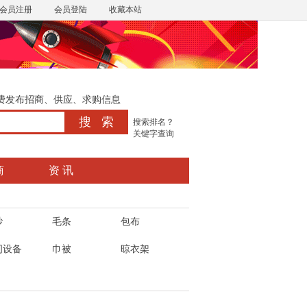
会员注册
会员登陆
收藏本站
费发布招商、供应、求购信息
搜索排名？
关键字查询
商
资 讯
纱
毛条
包布
纫设备
巾被
晾衣架