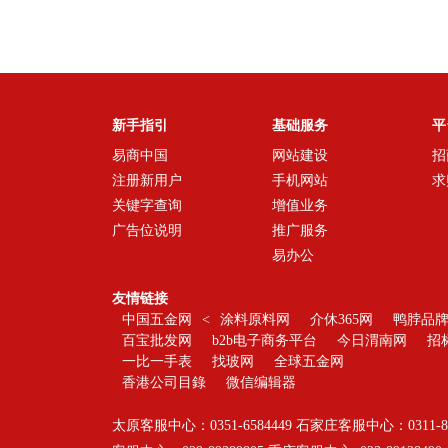
新手指引
基础服务
平
易商中国
网站建设
招
注册新用户
手机网站
求
关键字查询
增值业务
广告位说明
推广服务
易办公
友情链接
中国五金网
<
涂料原料网
介休365网
鸭脖品
百宝批发网
b2b电子商务平台
今日渭南网
招
一比一手表
找玻网
全球五金网
香港公司目錄
微信编辑器
太原客服中心：0351-6584449 石家庄客服中心：0311-869