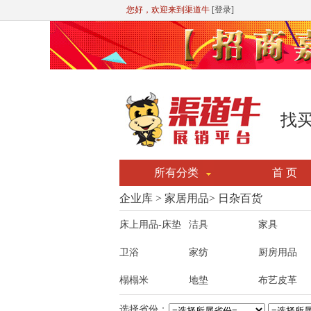
您好，欢迎来到渠道牛
[登录]
找
所有分类
首 页
企业库 > 家居用品> 日杂百货
床上用品-床垫
洁具
家具
卫浴
家纺
厨房用品
榻榻米
地垫
布艺皮革
选择省份：