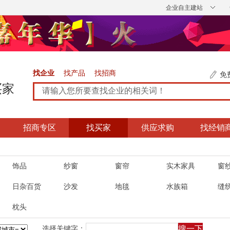
企业自主建站
找企业
找产品
找招商
免
买家
招商专区
找买家
供应求购
找经销
饰品
纱窗
窗帘
实木家具
窗
日杂百货
沙发
地毯
水族箱
缝
枕头
选择关键字：