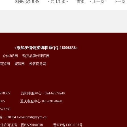
相关记录 0 条
· 共 1/1 页 ·
首页
·
上一页
·
下一页
+添加友情链接请联系QQ:16006656+
介休365网
鸭脖品牌代理官网
商贸网
能源网
爱客商务网
78585 沈阳客服中心：024-62579240
805 重庆客服中心: 023-89128490
3760
4 E-mail:yyzh@yyzh.cn
可证号：晋B2-20100018
晋ICP备13001105号