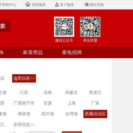
帮助中心
招商服务
客户服务
网站导航
微信公众号
商业联盟
饰
家居用品
家电招商
食品
全部信息>>
北省
江苏
吉林
内蒙古
黑龙江
广西
广西南宁市
甘肃
上海
广东
建省
海南省
四川省
台湾省
西藏自治区
浙江
全部信息>>