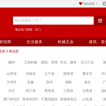
我的易商
最近热门搜索：木门
材招商
生活服务
机械五金
建筑、装
息 0 条信息
建材
工程机械
建筑、装饰
生活、服务
化工行业
山西省
河南省
辽宁省
陕西省
重庆市
河
天津市
安徽
贵州
湖南
湖北
北京
浙江省
青海省
江西省
云南省
福
澳门特别行
香港特别行
宁夏回族自
新疆维吾尔
山东省