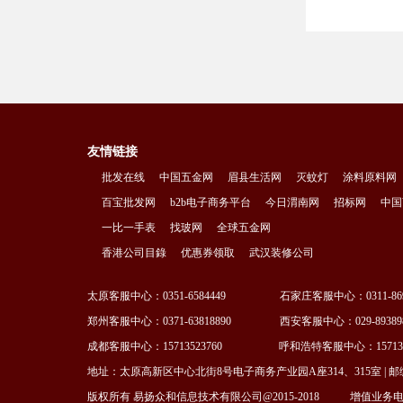
友情链接
批发在线
中国五金网
眉县生活网
灭蚊灯
涂料原料网
百宝批发网
b2b电子商务平台
今日渭南网
招标网
中国
一比一手表
找玻网
全球五金网
香港公司目錄
优惠券领取
武汉装修公司
太原客服中心：0351-6584449 石家庄客服中心：0311-869
郑州客服中心：0371-63818890 西安客服中心：029-89389
成都客服中心：15713523760 呼和浩特客服中心：1571352
地址：太原高新区中心北街8号电子商务产业园A座314、315室 | 邮编：03002
版权所有 易扬众和信息技术有限公司@2015-2018
增值业务电信许