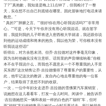
了?""真抱歉，我知道是晚上11点钟了，但我检讨了一整
天，实在想不出自己到底错在哪里。因此冒昧地打电话来请
教您。"
" 真的?""肺腑之言。""很好!你在用心听我说话吗?""非常用
心。""可是，今天下午你并没有用心听我说话。就在签字
前，我提到我的儿子即将进入密西根大学就读，我还跟你说
到他的运动成绩和将来的抱负，我以他为荣，可你根本没有
听我说这些话!"
听得出，对方余怒未消。但乔·吉拉德对这件事毫无印象，
因为当时他确实没有注意听。话筒里的声音继续响着:"你根
本不在乎我说什么，而我也不愿意从一个不尊重我的人手里
买东西!"这次销售让乔·吉拉德懂得了尊重客户的重要性，从
此，他牢记这次的教训，发自内心地去尊重他的每一位客
户，结果取得了意想不到的收获。
一次，一位中年妇女走进乔·吉拉德的雪佛莱汽车展销室，
说她想在这儿看看车，打发一会儿时间。闲谈中，她告诉乔
·吉拉德她想买一辆和表姐一样的白色的7"福特"车，但对
面"福特"车行的销售员让她过一小时后再过去，所以她就先