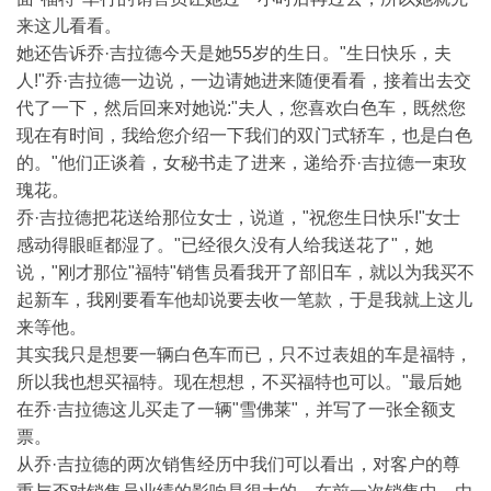
来这儿看看。
她还告诉乔·吉拉德今天是她55岁的生日。"生日快乐，夫
人!"乔·吉拉德一边说，一边请她进来随便看看，接着出去交
代了一下，然后回来对她说:"夫人，您喜欢白色车，既然您
现在有时间，我给您介绍一下我们的双门式轿车，也是白色
的。"他们正谈着，女秘书走了进来，递给乔·吉拉德一束玫
瑰花。
乔·吉拉德把花送给那位女士，说道，"祝您生日快乐!"女士
感动得眼眶都湿了。"已经很久没有人给我送花了"，她
说，"刚才那位"福特"销售员看我开了部旧车，就以为我买不
起新车，我刚要看车他却说要去收一笔款，于是我就上这儿
来等他。
其实我只是想要一辆白色车而已，只不过表姐的车是福特，
所以我也想买福特。现在想想，不买福特也可以。"最后她
在乔·吉拉德这儿买走了一辆"雪佛莱"，并写了一张全额支
票。
从乔·吉拉德的两次销售经历中我们可以看出，对客户的尊