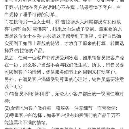
重与否对销售员业绩的影响是很大的。在前一次销售中，由
于乔·吉拉德在客户说话时心不在焉，结果惹恼了客户，白
白丢掉了唾手可得的订单。
而在接待另一位女士时，乔·吉拉德从头到尾都没有劝她放
弃"福特"而买"雪佛莱"，结果反而达成了交易。最重要的原
因是这位女士在乔·吉拉德这里感受到了重视，觉得自己确
实受到了如同上帝般的待遇，才放弃了原来的打算，转而选
择乔·吉拉德的产品。
总之，任何一位客户都讨厌受到冷遇，如果销售员把客户晾
在一边，那么客户当然不会与我们做生意。所以，销售员要
照顾到客户的情绪，凭借服务细节上的周到来打动客户。
另外，在满足客户渴望受到尊重的心理时，销售员需要注意
以下3点:
(1)销售员不能"势利眼"，无论大小客户都应该一视同仁地对
待;
(2)热情地为客户做好每一项服务，注意细节，面带微笑;
(3)尊重客户的选择，如果客户没有购买我们的产品千万不
能流露出不满的情绪。